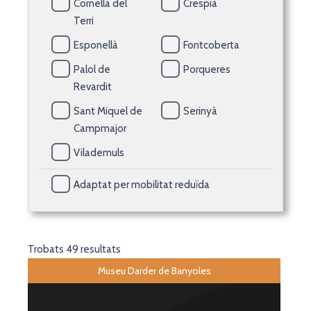
Cornellà del
Crespià
Terri
Esponellà
Fontcoberta
Palol de
Porqueres
Revardit
Sant Miquel de
Serinyà
Campmajor
Vilademuls
Adaptat per mobilitat reduïda
Trobats 49 resultats
Museu Darder de Banyoles